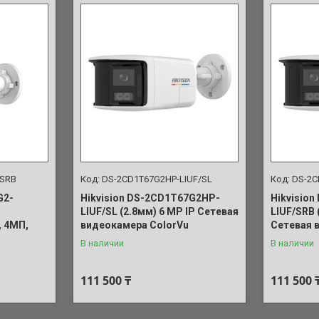
/SRB
DS-2CD1T67G2HP-LIUF/SL
DS-2C
G2-
Hikvision DS-2CD1T67G2HP-
Hikvisio
LIUF/SL (2.8мм) 6 MP IP Сетевая
LIUF/SRB 
, 4МП,
видеокамера ColorVu
Сетевая 
В наличии
В наличии
111 500 ₸
111 500 