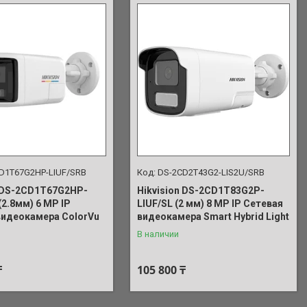
D1T67G2HP-LIUF/SRB
DS-2CD2T43G2-LIS2U/SRB
n DS-2CD1T67G2HP-
Hikvision DS-2CD1T83G2P-
(2.8мм) 6 MP IP
LIUF/SL (2 мм) 8 MP IP Сетевая
видеокамера ColorVu
видеокамера Smart Hybrid Light
В наличии
₸
105 800 ₸