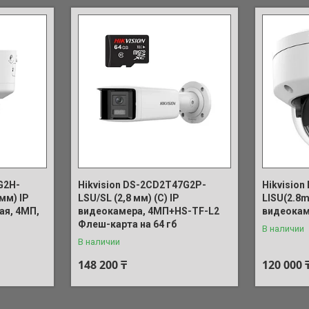
G2H-
Hikvision DS-2CD2T47G2P-
Hikvisio
мм) IP
LSU/SL (2,8 мм) (C) IP
LISU(2.8m
ая, 4МП,
видеокамера, 4МП+HS-TF-L2
видеокам
Флеш-карта на 64 гб
В наличии
В наличии
148 200 ₸
120 000 