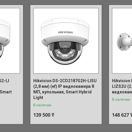
G2-LI
Hikvision DS-2CD2187G2H-LISU
Hikvisio
(2,8 мм) (ef) IP видеокамера 8
LIZS2U (2
 Smart
МП, купольная, Smart Hybrid
видеокам
Light
В наличии
В наличии
139 500 ₸
148 627 