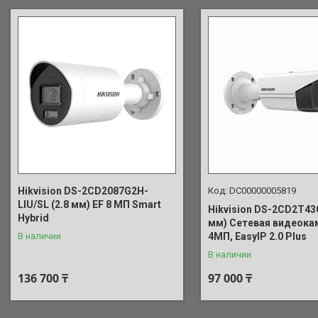
Hikvision DS-2CD2087G2H-
DC00000005819
LIU/SL (2.8 мм) EF 8 MП Smart
Hikvision DS-2CD2T43G
Hybrid
мм) Сетевая видеока
В наличии
4МП, EasyIP 2.0 Plus
В наличии
136 700 ₸
97 000 ₸