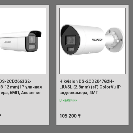
n DS-2CD2663G2-
Hikvision DS-2CD2047G2H-
.8-12 mm) IP уличная
LIU/SL (2.8mm) (eF) ColorVu IP
ера, 6МП, Acusense
видеокамера, 4МП
В наличии
₸
105 200 ₸