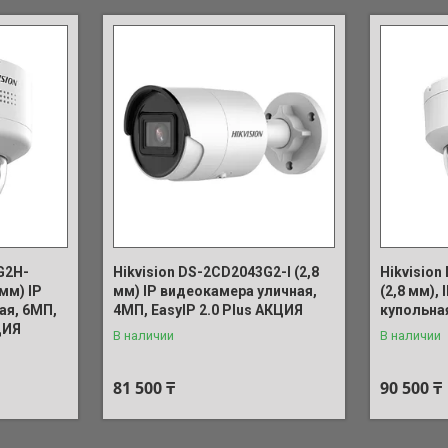
G2H-
Hikvision DS-2CD2043G2-I (2,8
Hikvisio
мм) IP
мм) IP видеокамера уличная,
(2,8 мм),
ая, 6МП,
4МП, EasyIP 2.0 Plus АКЦИЯ
купольна
ЦИЯ
В наличии
В наличии
81 500 ₸
90 500 ₸