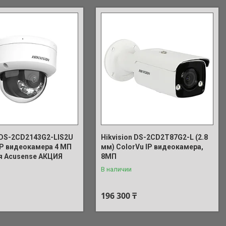
n DS-2CD2143G2-LIS2U
Hikvision DS-2CD2T87G2-L (2.8
 IP видеокамера 4 МП
мм) ColorVu IP видеокамера,
я Acusense АКЦИЯ
8МП
В наличии
196 300 ₸