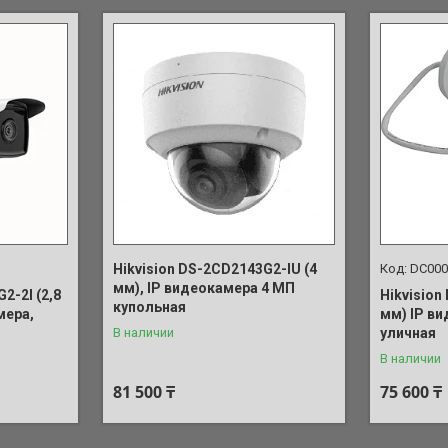
Hikvision DS-2CD2143G2-IU (4
DC000
мм), IP видеокамера 4 МП
2-2I (2,8
Hikvision
купольная
мера,
мм) IP в
В наличии
уличная
В наличии
81 500 ₸
75 600 ₸