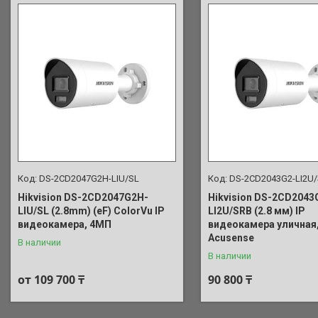
DS-2CD2047G2H-LIU/SL
DS-2CD2043G2-LI2U
Hikvision DS-2CD2047G2H-
Hikvision DS-2CD2043
LIU/SL (2.8mm) (eF) ColorVu IP
LI2U/SRB (2.8 мм) IP
видеокамера, 4МП
видеокамера уличная
Acusense
В наличии
В наличии
от 109 700 ₸
90 800 ₸