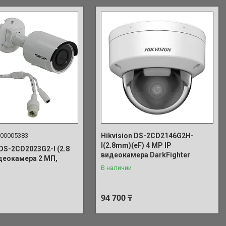
00005383
Hikvision DS-2CD2146G2H-
I(2.8mm)(eF) 4 MP IP
 DS-2CD2023G2-I (2.8
видеокамера DarkFighter
идеокамера 2 МП,
В наличии
94 700 ₸