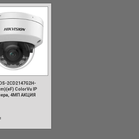
n DS-2CD2147G2H-
m)(eF) ColorVu IP
ера, 4МП АКЦИЯ
₸