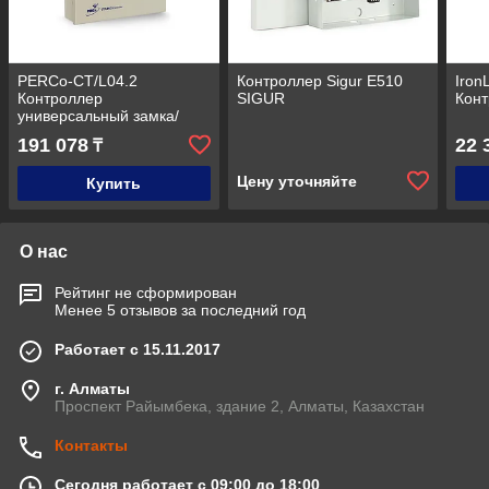
PERCo-CT/L04.2
Контроллер Sigur E510
Iron
Контроллер
SIGUR
Конт
универсальный замка/
турникета на 4
191 078
22 
₸
считывателя,Ethernet
Цену уточняйте
Купить
О нас
Рейтинг не сформирован
Менее 5 отзывов за последний год
Работает с 15.11.2017
г. Алматы
Проспект Райымбека, здание 2, Алматы, Казахстан
Контакты
Сегодня работает с 09:00 до 18:00