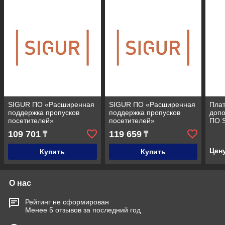
SIGUR ПО «Расширенная
SIGUR ПО «Расширенная
Плат
поддержка пропусков
поддержка пропусков
доп
посетителей»
посетителей»
ПО S
Дополнительный модуль
Дополнительный модуль
дост
109 701
119 659
₸
₸
Каза
Цен
Купить
Купить
О нас
Рейтинг не сформирован
Менее 5 отзывов за последний год