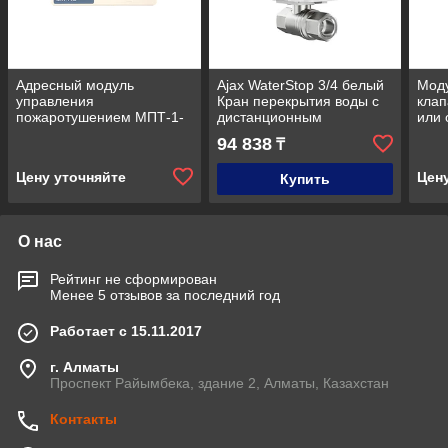
Адресный модуль
Ajax WaterStop 3/4 белый
Мод
управления
Кран перекрытия воды с
кла
пожаротушением МПТ-1-
дистанционным
или
R3
управлением
кла
94 838
₸
Цену уточняйте
Цен
Купить
О нас
Рейтинг не сформирован
Менее 5 отзывов за последний год
Работает с 15.11.2017
г. Алматы
Проспект Райымбека, здание 2, Алматы, Казахстан
Контакты