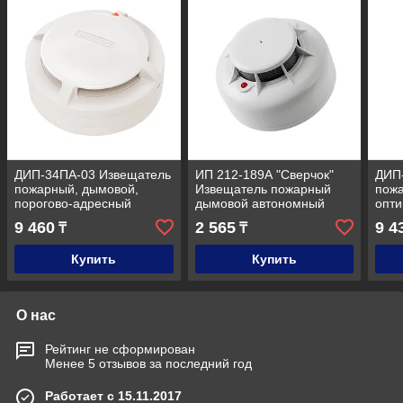
ДИП-34ПА-03 Извещатель
ИП 212-189А "Сверчок"
ДИП
пожарный, дымовой,
Извещатель пожарный
пож
порогово-адресный
дымовой автономный
опти
(белый)
адре
9 460
2 565
9 4
₸
₸
Купить
Купить
О нас
Рейтинг не сформирован
Менее 5 отзывов за последний год
Работает с 15.11.2017