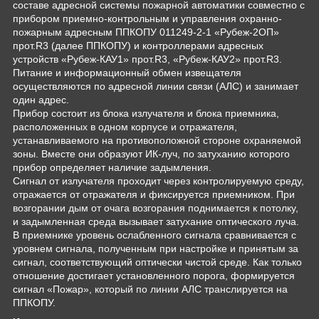
составе адресной системы пожарной автоматики совместно с
прибором приемно-контрольным и управления охранно-
пожарным адресным ППКОПУ 011249-2-1 «Рубеж-2ОП»
прот.R3 (далее ППКОПУ) и контроллерами адресных
устройств «Рубеж-КАУ1» прот.R3, «Рубеж-КАУ2» прот.R3.
Питание и информационный обмен извещателя
осуществляются по адресной линии связи (АЛС) и занимает
один адрес.
Прибор состоит из блока излучателя и блока приемника,
расположенных в одном корпусе и отражателя,
устанавливаемого на противоположной стороне охраняемой
зоны. Вместе они образуют ИК-луч, по затуханию которого
прибор определяет наличие задымления.
Сигнал от излучателя проходит через контролируемую среду,
отражается от отражателя и фиксируется приемником. При
возгорании дым от очага возгорания поднимается к потолку,
и задымленная среда вызывает затухание оптического луча.
В приемнике уровень ослабленного сигнала сравнивается с
уровнем сигнала, полученным при настройке и принятым за
сигнал, соответствующий оптически чистой среде. Как только
отношение достигает установленного порога, формируется
сигнал «Пожар», который по линии АЛС транслируется на
ППКОПУ.