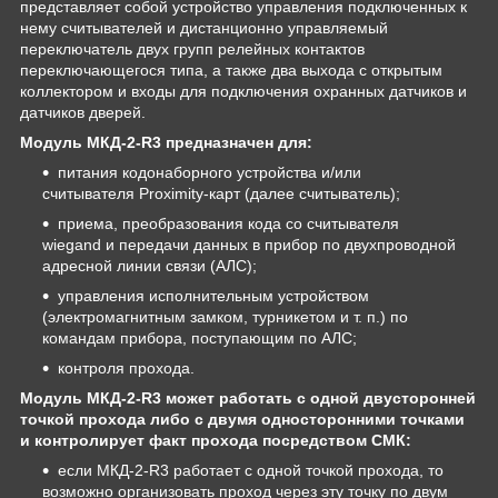
представляет собой устройство управления подключенных к
нему считывателей и дистанционно управляемый
переключатель двух групп релейных контактов
переключающегося типа, а также два выхода с открытым
коллектором и входы для подключения охранных датчиков и
датчиков дверей.
Модуль МКД-2-R3 предназначен для:
питания кодонаборного устройства и/или
считывателя Proximity-карт (далее считыватель);
приема, преобразования кода со считывателя
wiegand и передачи данных в прибор по двухпроводной
адресной линии связи (АЛС);
управления исполнительным устройством
(электромагнитным замком, турникетом и т. п.) по
командам прибора, поступающим по АЛС;
контроля прохода.
Модуль МКД-2-R3 может работать с одной двусторонней
точкой прохода либо с двумя односторонними точками
и контролирует факт прохода посредством СМК:
если МКД-2-R3 работает с одной точкой прохода, то
возможно организовать проход через эту точку по двум