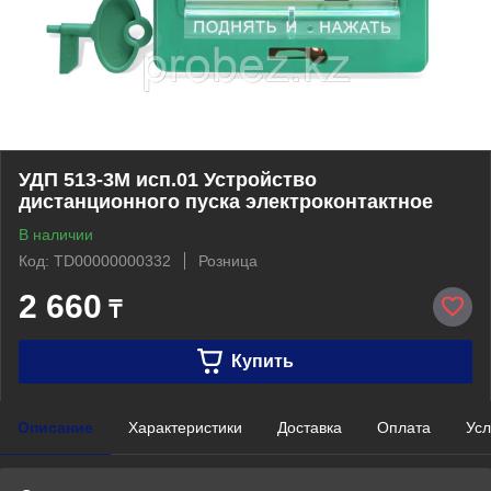
УДП 513-3М исп.01 Устройство
дистанционного пуска электроконтактное
В наличии
Код: TD00000000332
Розница
2 660
₸
Купить
Описание
Характеристики
Доставка
Оплата
Усл