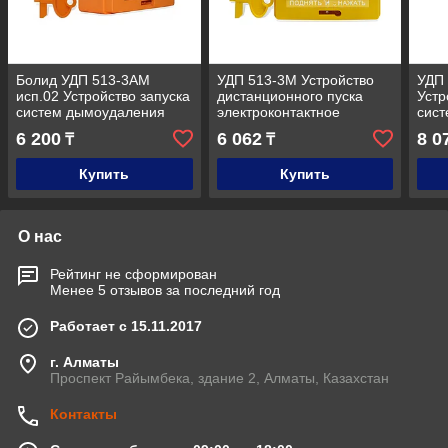
Болид УДП 513-3АМ
УДП 513-3М Устройство
УДП 
исп.02 Устройство запуска
дистанционного пуска
Устр
систем дымоудаления
электроконтактное
сис
6 200
6 062
8 0
₸
₸
Купить
Купить
О нас
Рейтинг не сформирован
Менее 5 отзывов за последний год
Работает с 15.11.2017
г. Алматы
Проспект Райымбека, здание 2, Алматы, Казахстан
Контакты