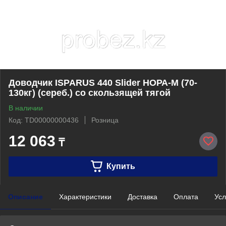
Доводчик ISPARUS 440 Slider НОРА-М (70-
130кг) (сереб.) со скользящей тягой
В наличии
Код: TD00000000436
Розница
12 063
₸
Купить
Описание
Характеристики
Доставка
Оплата
Усл