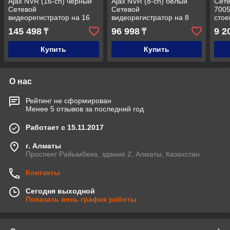
Ajax NVR (16-ch) черный
Ajax NVR (8-ch) белый
Сете
Сетевой
Сетевой
7005
видеорегистратор на 16
видеорегистратор на 8
стое
каналов
каналов
Розе
145 498
96 998
9 2
₸
₸
4000
Купить
Купить
О нас
Рейтинг не сформирован
Менее 5 отзывов за последний год
Работает с 15.11.2017
г. Алматы
Проспект Райымбека, здание 2, Алматы, Казахстан
Контакты
Сегодня выходной
Показать весь график работы