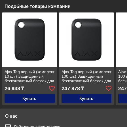
Подобные товары компании
Ajax Tag черный (комплект
Ajax Tag черный (комплект
Ajax
10 шт.) Защищенный
100 шт.) Защищенный
100 
бесконтактный брелок для
бесконтактный брелок для
беск
клавиатуры
клавиатуры
клав
26 938
247 878
247
₸
₸
Купить
Купить
О нас
Рейтинг не сформирован