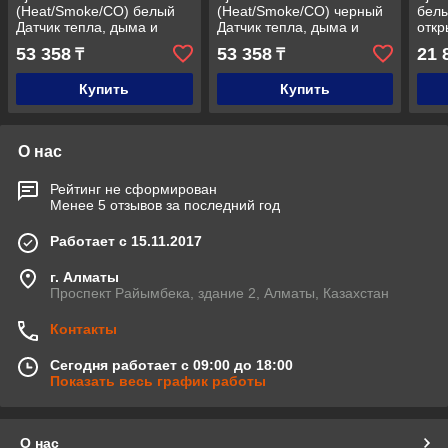
(Heat/Smoke/CO) белый
(Heat/Smoke/CO) черный
белы
Датчик тепла, дыма и
Датчик тепла, дыма и
откр
угарного газа
угарного газа
удар
53 358
53 358
21 
₸
₸
Купить
Купить
О нас
Рейтинг не сформирован
Менее 5 отзывов за последний год
Работает с 15.11.2017
г. Алматы
Проспект Райымбека, здание 2, Алматы, Казахстан
Контакты
Сегодня работает с 09:00 до 18:00
Показать весь график работы
О нас