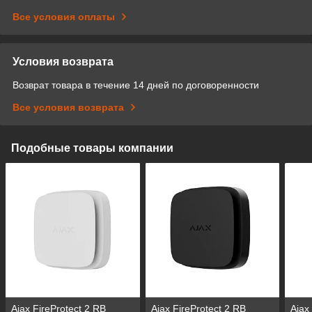
Все условия оплаты
Условия возврата
Возврат товара в течение 14 дней по договоренности
Все условия возврата
Подобные товары компании
Ajax FireProtect 2 RB
Ajax FireProtect 2 RB
Ajax