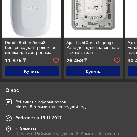
DoubleButton белый
Ajax LightCore (1-gang)
Ajax
Беспроводная тревожная
Реле для одноклавишного
Реле
кнопка для экстренных
выключателя
вык
ситуаций
11 875
26 458
30 
₸
₸
Купить
Купить
О нас
Рейтинг не сформирован
Менее 5 отзывов за последний год
Работает с 15.11.2017
г. Алматы
Проспект Райымбека, здание 2, Алматы, Казахстан