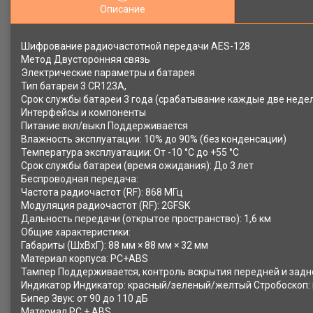
Описание
Шифрование радиочастотной передачи AES-128
Метод Двусторонняя связь
Электрические параметры и батарея
Тип батареи 3 CR123A,
Срок службы батареи 3 года (срабатывание каждые две недел
Интерфейсы и компоненты
Питание вкл/выкл Поддерживается
Влажность эксплуатации: 10% до 90% (без конденсации)
Температура эксплуатации: От -10 °C до +55 °C
Срок службы батареи (время ожидания): До 3 лет
Беспроводная передача:
Частота радиочастот (RF): 868 МГц
Модуляция радиочастот (RF): 2GFSK
Дальность передачи (открытое пространство): 1,6 км
Общие характеристики:
Габариты (ШxВxГ): 88 мм × 88 мм × 32 мм
Материал корпуса: PC+ABS
Тампер Поддерживается, контроль вскрытия передней и задн
Индикатор Индикатор: красный/зеленый/желтый Стробоскоп:
Бипер Звук: от 90 до 110 дБ
Материал PC + ABS