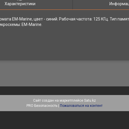
Характеристики
Информац
мата EM-Marine, цвет - синий. Рабочая частота: 125 КГц. Тип памят
икросхемы: EM-Marine.
Сайт создан на маркетплейсе
Satu.kz
PRO Безопасность |
Пожаловаться на контент