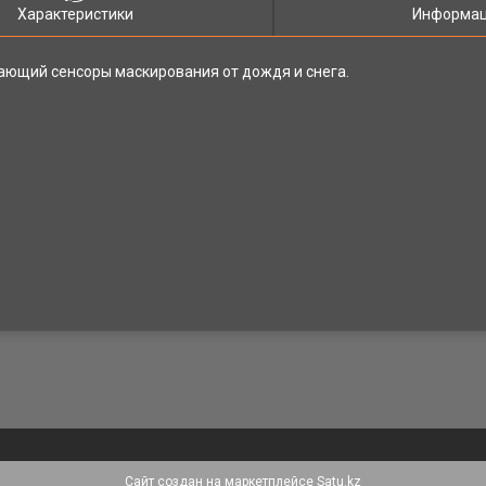
Характеристики
Информац
ающий сенсоры маскирования от дождя и снега.
Сайт создан на маркетплейсе
Satu.kz