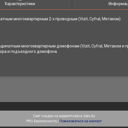
Характеристики
Информац
ным многоквартирным 2-х проводным (Vizit, Cyfral, Метаком)
инатным многоквартирным домофонам (Vizit, Cyfral, Метаком и п
ора и подъездного домофона.
Сайт создан на маркетплейсе
Satu.kz
PRO Безопасность |
Пожаловаться на контент