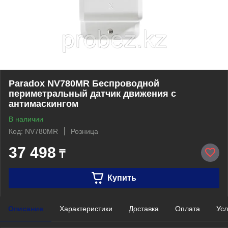
Paradox NV780MR Беспроводной
периметральный датчик движения с
антимаскингом
В наличии
Код: NV780MR
Розница
37 498
₸
Купить
Описание
Характеристики
Доставка
Оплата
Усл