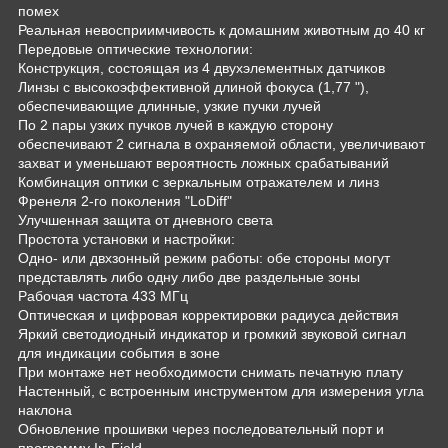
помех
Реальная невосприимчивость к домашним животным до 40 кг
Передовые оптические технологии:
Конструкция, состоящая из 4 двухэлементных датчиков
Линзы с высокоэффективной длиной фокуса (1,77 "),
обеспечивающие длинные, узкие пучки лучей
По 2 пары узких пучков лучей в каждую сторону
обеспечивают 2 сигнала в охраняемой области, увеличивают
захват и уменьшают вероятность ложных срабатываний
Комбинация оптики с зеркальным отражателем и линз
Френеля 2-го поколения "LoDiff"
Улучшенная защита от дневного света
Простота установки и настройки:
Одно- или двхзонный режим работы: обе стороны могут
представлять либо одну либо две раздельные зоны
Рабочая частота 433 MГц
Оптическая и цифровая корректировки радиуса действия
Яркий светодиодный индикатор и громкий звуковой сигнал
для индикации события в зоне
При монтаже нет необходимости снимать печатную плату
Настенный, с встроенным инструментом для измерения угла
наклона
Обновление прошивки через последовательный порт и
программу In-Field