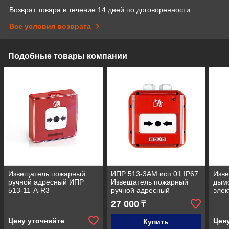
Возврат товара в течение 14 дней по договоренности
Все условия возврата
Подобные товары компании
Извещатель пожарный
ИПР 513-3АМ исп.01 IP67
Изв
ручной адресный ИПР
Извещатель пожарный
дымо
513-11-А-R3
ручной адресный
элек
анал
27 000
₸
R3
Цену уточняйте
Цен
Купить