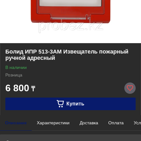
Болид ИПР 513-3АМ Извещатель пожарный
ручной адресный
В наличии
Розница
6 800
₸
Купить
Описание
Характеристики
Доставка
Оплата
Усл