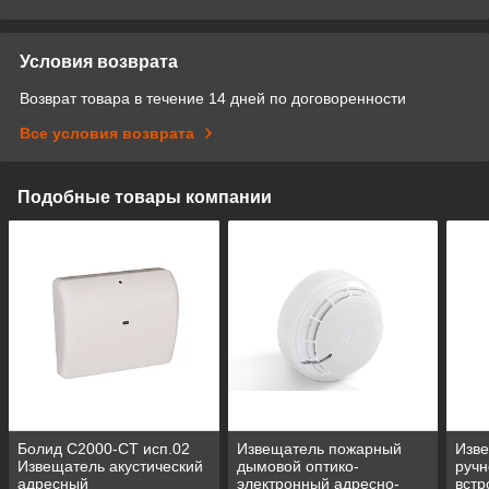
Условия возврата
Возврат товара в течение 14 дней по договоренности
Все условия возврата
Подобные товары компании
Болид С2000-СТ исп.02
Извещатель пожарный
Изв
Извещатель акустический
дымовой оптико-
ручн
адресный
электронный адресно-
вст