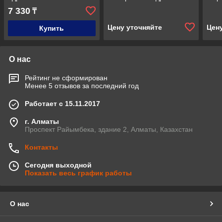
аналоговый ИП 212-64 -
коро
7 330
₸
R3
513-
Цену уточняйте
Цен
Купить
О нас
Рейтинг не сформирован
Менее 5 отзывов за последний год
Работает с 15.11.2017
г. Алматы
Проспект Райымбека, здание 2, Алматы, Казахстан
Контакты
Сегодня выходной
Показать весь график работы
О нас