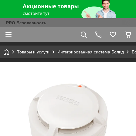
PRO Безопасность
Товары и услуги
Интегрированная система Болид
Б