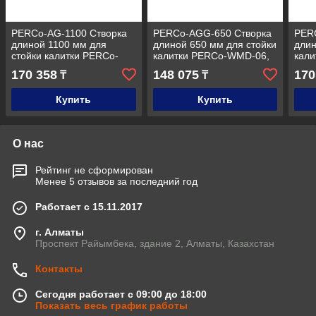
PERCo-AG-1100 Створка
PERCo-AGG-650 Створка
PER
длиной 1100 мм для
длиной 650 мм для стойки
длин
стойки калитки PERCo-
калитки PERCo-WMD-06,
кал
WMD-05S
закален.стекло
зака
170 358
148 075
170
₸
₸
Купить
Купить
О нас
Рейтинг не сформирован
Менее 5 отзывов за последний год
Работает с 15.11.2017
г. Алматы
Проспект Райымбека, здание 2, Алматы, Казахстан
Контакты
Сегодня работает с 09:00 до 18:00
Показать весь график работы