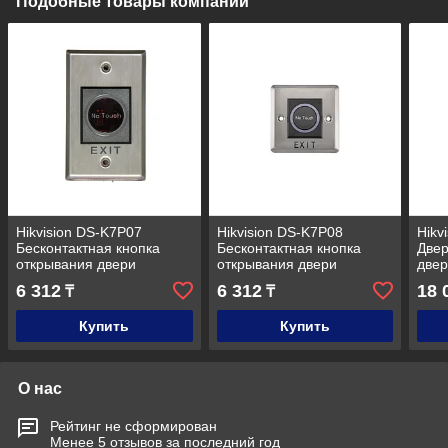
Подобные товары компании
Hikvision DS-K7P07
Hikvision DS-K7P08
Hikv
Бесконтактная кнопка
Бесконтактная кнопка
Двер
открывания двери
открывания двери
двер
6 312
6 312
18 
₸
₸
Купить
Купить
О нас
Рейтинг не сформирован
Менее 5 отзывов за последний год