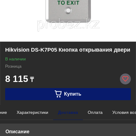
Hikvision DS-K7P05 Кнопка открывания двери
В наличии
Розница
8 115
₸
Купить
ние
Характеристики
Доставка
Оплата
Условия во
Описание