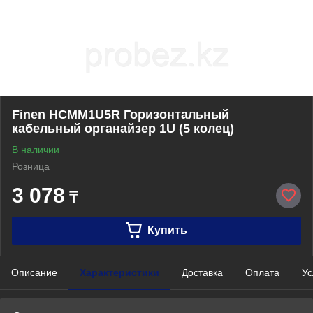
Finen HCMM1U5R Горизонтальный
кабельный органайзер 1U (5 колец)
В наличии
Розница
3 078
₸
Купить
Описание
Характеристики
Доставка
Оплата
Ус