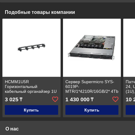
Подобные товары компании
HCMM1U5R
Сервер Supermicro SYS-
Патч
Горизонтальный
6019P-
24, 
кабельный органайзер 1U
MTR/1*4210R/16GB/2* 4Tb
(1U)
(5 колец)
Seagate Enterprise EXOS
3 025
1 430 000
10 
₸
₸
7E10 SATA 3.5''
256Mb/RAID on boar
Купить
Купить
О нас