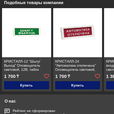
Подобные товары компании
КРИСТАЛЛ-12 "Шыгу/
КРИСТАЛЛ-24
КРИС
Выход" Оповещатель
"Автоматика отключена"
вход
световой, 12В, табло
Оповещатель световой,
свет
плоское
24В, табло плоское
плос
1 700
1 700
1 3
₸
₸
Купить
Купить
О нас
Рейтинг не сформирован