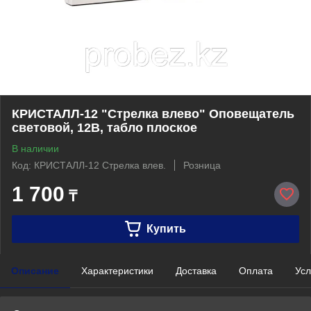
КРИСТАЛЛ-12 "Стрелка влево" Оповещатель
световой, 12В, табло плоское
В наличии
Код: КРИСТАЛЛ-12 Стрелка влев.
Розница
1 700
₸
Купить
Описание
Характеристики
Доставка
Оплата
Усл