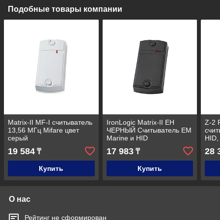
Подобные товары компании
Matrix-II MF-I считыватель
IronLogic Matrix-II EH
Z-2 
13,56 МГц Mifare цвет
ЧЕРНЫЙ Считыватель EM
счит
серый
Marine и HID
HID,
19 584
17 983
28 
₸
₸
Купить
Купить
О нас
Рейтинг не сформирован