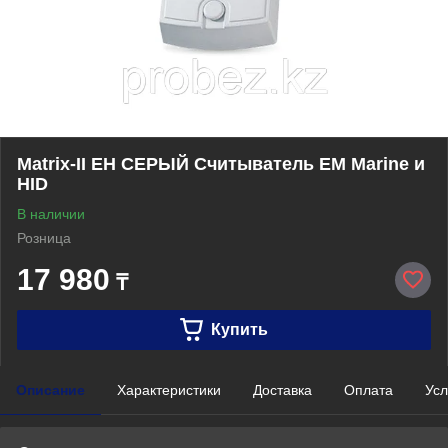
Matrix-II EH СЕРЫЙ Считыватель EM Marine и
HID
В наличии
Розница
17 980
₸
Купить
Описание
Характеристики
Доставка
Оплата
Усл