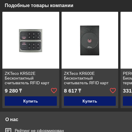
Подобные товары компании
ZKTeco KR502E
ZKTeco KR600E
PER
Бесконтактный
Бесконтактный
Био
считыватель RFID карт
считыватель RFID карт
терм
EM-Marine, с
EM-Marine
счи
9 280
8 617
331
₸
₸
кодонаборной панелью
EMM/
Банк
Купить
Купить
О нас
Рейтинг не сформирован