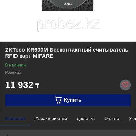
ZKTeco KR600M Бесконтактный считыватель
RFID карт MIFARE
В наличии
Розница
11 932
₸
Купить
Описание
Характеристики
Доставка
Оплата
Усл