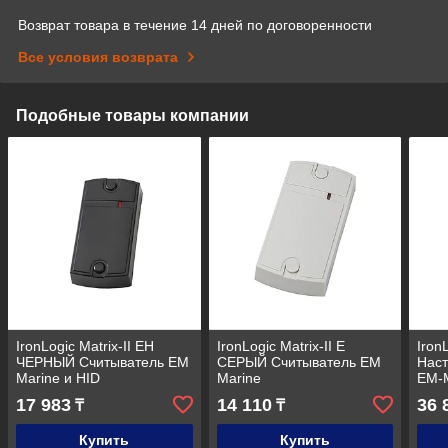
Возврат товара в течение 14 дней по договоренности
Все условия возврата
Подобные товары компании
IronLogic Matrix-II EH
IronLogic Matrix-II E
Iron
ЧЕРНЫЙ Считыватель EM
СЕРЫЙ Считыватель EM
Наст
Marine и HID
Marine
EM-M
Temi
17 983
14 110
36 
₸
₸
Купить
Купить