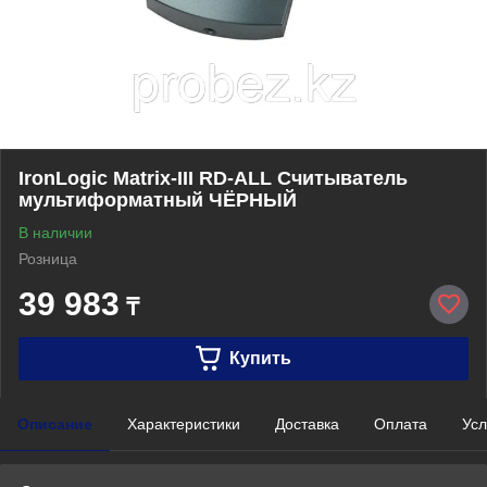
IronLogic Matrix-III RD-ALL Считыватель
мультиформатный ЧЁРНЫЙ
В наличии
Розница
39 983
₸
Купить
Описание
Характеристики
Доставка
Оплата
Усл