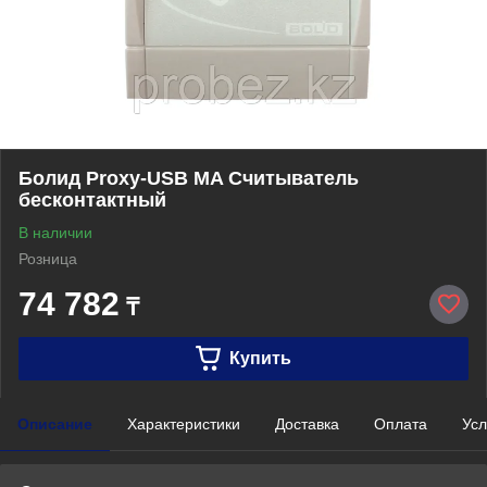
Болид Proxy-USB MA Считыватель
бесконтактный
В наличии
Розница
74 782
₸
Купить
Описание
Характеристики
Доставка
Оплата
Усл