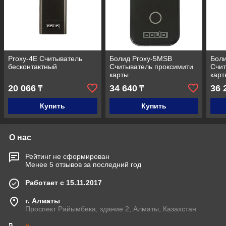
Proxy-4E Считыватель
Болид Proxy-5MSB
Бол
бесконтактный
Считыватель проксимити
Счит
карты
карт
20 066
34 640
36 
₸
₸
Купить
Купить
О нас
Рейтинг не сформирован
Менее 5 отзывов за последний год
Работает с 15.11.2017
г. Алматы
Проспект Райымбека, здание 2, Алматы, Казахстан