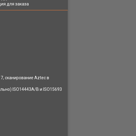
ия для заказа
7, сканирование Aztec в
ально) ISO14443A/B и ISO15693