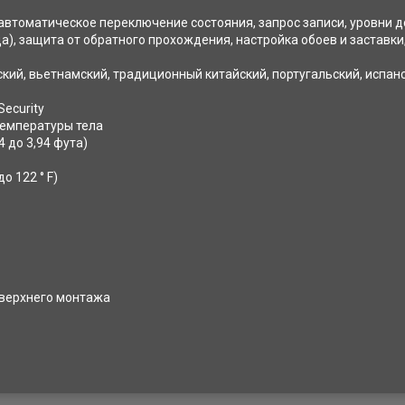
втоматическое переключение состояния, запрос записи, уровни до
), защита от обратного прохождения, настройка обоев и заставки
кий, вьетнамский, традиционный китайский, португальский, испанс
Security
емпературы тела
 до 3,94 фута)
о 122 ° F)
 верхнего монтажа