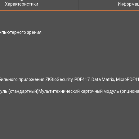
Характеристики
Информац
мпьютерного зрения
ьного приложения ZKBioSecurity, PDF417, Data Matrix, MicroPDF41
одуль (стандартный)Мультитехнический карточный модуль (опцион