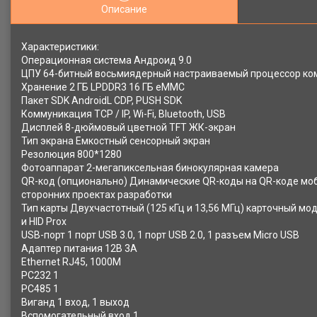
Описание
Характеристики:
Операционная система Андроид 9.0
ЦПУ 64-битный восьмиядерный настраиваемый процессор ко
Хранение 2 ГБ LPDDR3 16 ГБ eMMC
Пакет SDK AndroidL CDP, PUSH SDK
Коммуникация TCP / IP, Wi-Fi, Bluetooth, USB
Дисплей 8-дюймовый цветной TFT ЖК-экран
Тип экрана Емкостный сенсорный экран
Резолюция 800*1280
Фотоаппарат 2-мегапиксельная бинокулярная камера
QR-код (опционально) Динамические QR-коды на QR-коде мобил
сторонних проектах разработки
Тип карты Двухчастотный (125 кГц и 13,56 МГц) карточный м
и HID Prox
USB-порт 1 порт USB 3.0, 1 порт USB 2.0, 1 разъем Micro USB
Адаптер питания 12В 3А
Ethernet RJ45, 1000М
РС232 1
РС485 1
Виганд 1 вход, 1 выход
Вспомогательный вход 1