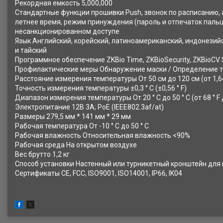
Рекордная емкость 5,000,000
Стандартные функции прошивки Push, звонок по расписанию, а
летнее время, режим принуждения (пароль и отпечаток пальца
несанкционированном доступе
Язык Английский, корейский, латиноамериканский, индонезийс
и тайский
Программное обеспечение ZKBio Time, ZKBioSecurity, ZKBioCV 
Профилактические меры Обнаружение маски / Определение т
Расстояние измерения температуры От 50 см до 120 см (от 1,64
Точность измерения температуры ±0,3 ° C (±0,56 ° F)
Диапазон измерения температуры От 20 ° C до 50 ° C (от 68 ° F д
Электропитание 12В 3А; PoE (IEEE802.3af/at)
Размеры 279,5 мм * 141 мм * 29 мм
Рабочая температура От -10 ° C до 50 ° C
Рабочая влажность Относительная влажность <90%
Рабочая среда На открытом воздухе
Вес брутто 1,2 кг
Способ установки Настенный или турникетный кронштейн для
Сертификаты CE, FCC, ISO9001, ISO14001, IP66, IK04