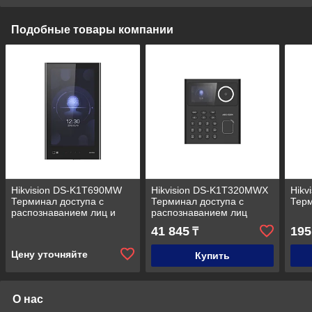
Подобные товары компании
Hikvision DS-K1T690MW
Hikvision DS-K1T320MWX
Hikv
Терминал доступа с
Терминал доступа с
Терм
распознаванием лиц и
распознаванием лиц
встроенным
41 845
195
₸
считывателем Mifare карт
Цену уточняйте
Купить
О нас