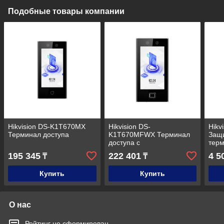
Подобные товары компании
Hikvision DS-K1T670MX
Hikvision DS-
Hikv
Терминал доступа
K1T670MFWX Терминал
Защи
доступа с
терм
распознаванием лиц
сери
195 345
222 401
4 5
₸
₸
DS-
Купить
Купить
О нас
Рейтинг не сформирован