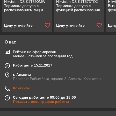
Hikvision DS-K1T690MW
Hikvision DS-K1T673TDX
Hikv
Терминал доступа с
Терминал доступа с
Вызы
распознаванием лиц и
функцией распознавания
функ
встроенным
лиц
лиц
считывателем Mifare карт
Цену уточняйте
Цену уточняйте
Цен
О нас
Рейтинг не сформирован
Менее 5 отзывов за последний год
Работает с 15.11.2017
г. Алматы
Проспект Райымбека, здание 2, Алматы, Казахстан
Контакты
Сегодня работает с 09:00 до 18:00
Показать весь график работы