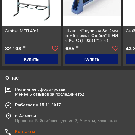
Стойка МГП 40*1
Шина "N" нулевая 8х12мм
Стой
комб с изол "Стойка" ШНИ
6 КС-С (fТ033 8*12-6)
UNIT (20/300)
32 108
685
43 
₸
₸
Купить
Купить
О нас
Рейтинг не сформирован
Менее 5 отзывов за последний год
Работает с 15.11.2017
г. Алматы
Проспект Райымбека, здание 2, Алматы, Казахстан
Контакты