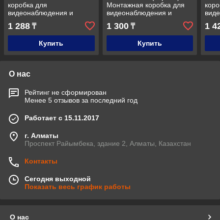
коробка для
Монтажная коробка для
коро
видеонаблюдения и
видеонаблюдения и
вид
охранного наблюдения
охранного наблюдения
охр
1 288
1 300
1 4
₸
₸
(белая)
(бел
Купить
Купить
О нас
Рейтинг не сформирован
Менее 5 отзывов за последний год
Работает с 15.11.2017
г. Алматы
Проспект Райымбека, здание 2, Алматы, Казахстан
Контакты
Сегодня выходной
Показать весь график работы
О нас