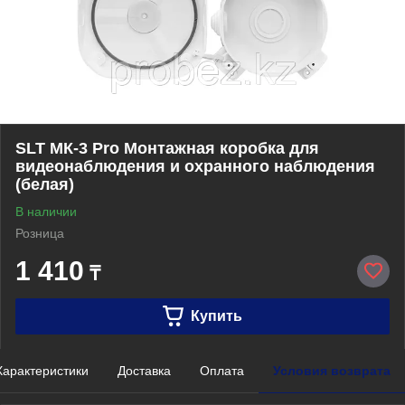
SLT МК-3 Pro Монтажная коробка для
видеонаблюдения и охранного наблюдения
(белая)
В наличии
Розница
1 410
₸
Купить
Характеристики
Доставка
Оплата
Условия возврата