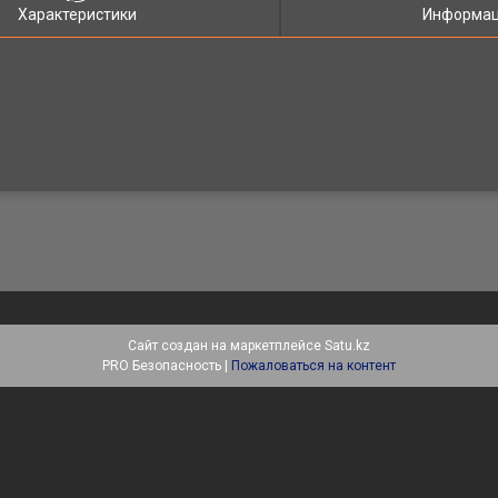
Характеристики
Информац
Сайт создан на маркетплейсе
Satu.kz
PRO Безопасность |
Пожаловаться на контент