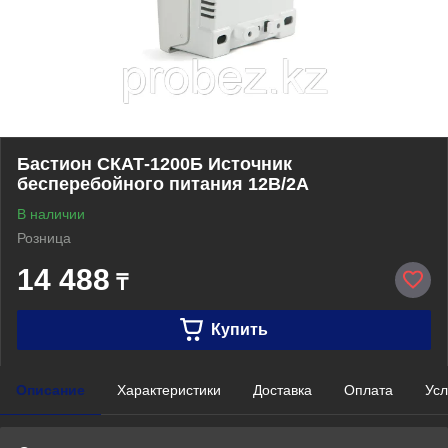
Бастион СКАТ-1200Б Источник
бесперебойного питания 12В/2А
В наличии
Розница
14 488
₸
Купить
Описание
Характеристики
Доставка
Оплата
Усл