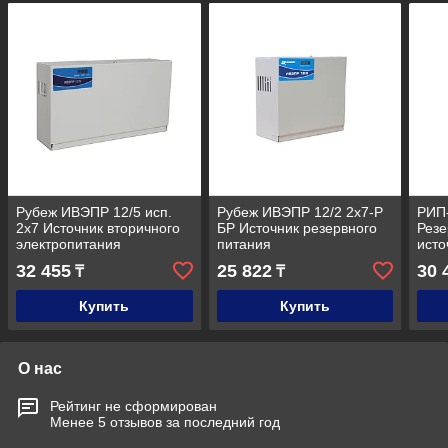
Рубеж ИВЭПР 12/5 исп.
Рубеж ИВЭПР 12/2 2х7-Р
РИП-
2х7 Источник вторичного
БР Источник резервного
Рез
электропитания
питания
исто
резервированный
(РИП
32 455
25 822
30 
₸
₸
Купить
Купить
О нас
Рейтинг не сформирован
Менее 5 отзывов за последний год