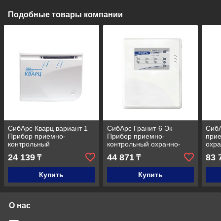
Подобные товары компании
СибАрс Кварц вариант 1
СибАрс Гранит-6 Эк
СибА
Прибор приемно-
Прибор приемно-
при
контрольный
контрольный охранно-
охр
пожарный
24 139
44 871
83 
₸
₸
Купить
Купить
О нас