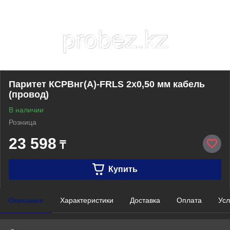
Паритет КСРВнг(А)-FRLS 2х0,50 мм кабель
(провод)
В наличии
Розница
23 598
₸
Купить
Описание
Характеристики
Доставка
Оплата
Усл