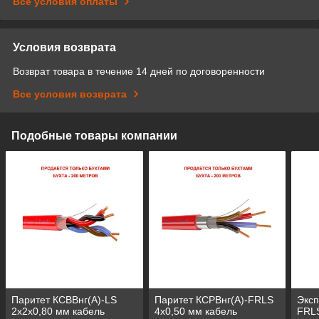
Все условия оплаты
Условия возврата
Возврат товара в течение 14 дней по договоренности
Все условия возврата
Подобные товары компании
Паритет КСВВнг(А)-LS
Паритет КСРВнг(А)-FRLS
Эксп
2х2х0,80 мм кабель
4х0,50 мм кабель
FRLS