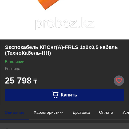
Экспокабель КПСнг(А)-FRLS 1х2х0,5 кабель
(ТехноКабель-НН)
В наличии
Розница
25 798
₸
Купить
Описание
Характеристики
Доставка
Оплата
Усл