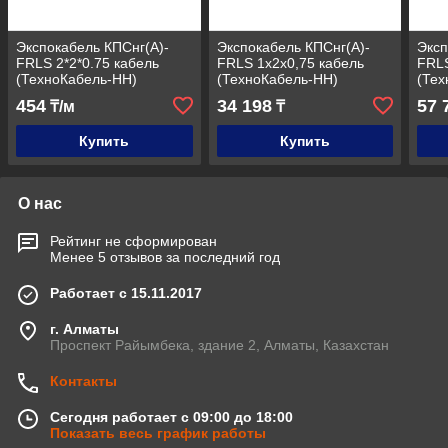
Экспокабель КПСнг(А)-
Экспокабель КПСнг(А)-
Эксп
FRLS 2*2*0.75 кабель
FRLS 1х2х0,75 кабель
FRLS
(ТехноКабель-НН)
(ТехноКабель-НН)
(Тех
454
34 198
57 
₸/м
₸
Купить
Купить
О нас
Рейтинг не сформирован
Менее 5 отзывов за последний год
Работает с 15.11.2017
г. Алматы
Проспект Райымбека, здание 2, Алматы, Казахстан
Контакты
Сегодня работает с 09:00 до 18:00
Показать весь график работы