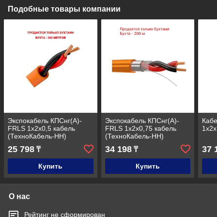
Подобные товары компании
Экспокабель КПСнг(А)-
Экспокабель КПСнг(А)-
Кабе
FRLS 1х2х0,5 кабель
FRLS 1х2х0,75 кабель
1х2х
(ТехноКабель-НН)
(ТехноКабель-НН)
25 798
34 198
37 
₸
₸
Купить
Купить
О нас
Рейтинг не сформирован