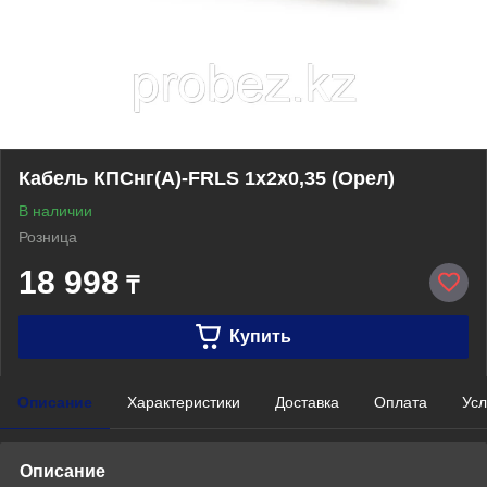
Кабель КПСнг(А)-FRLS 1х2х0,35 (Орел)
В наличии
Розница
18 998
₸
Купить
Описание
Характеристики
Доставка
Оплата
Усл
Описание