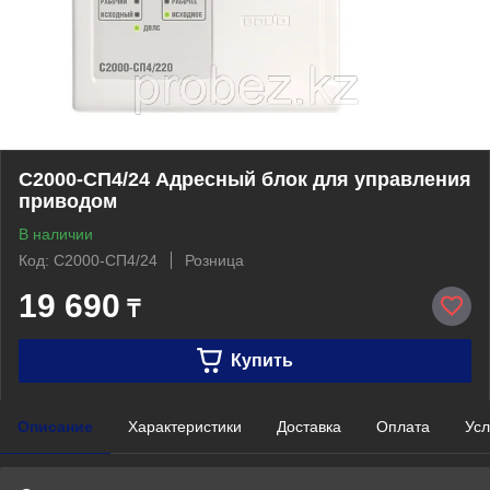
С2000-СП4/24 Адресный блок для управления
приводом
В наличии
Код: С2000-СП4/24
Розница
19 690
₸
Купить
Описание
Характеристики
Доставка
Оплата
Усл