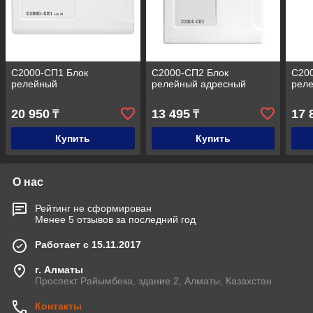
С2000-СП1 Блок
С2000-СП2 Блок
С200
релейный
релейный адресный
рел
20 950
13 495
17 
₸
₸
Купить
Купить
О нас
Рейтинг не сформирован
Менее 5 отзывов за последний год
Работает с 15.11.2017
г. Алматы
Проспект Райымбека, здание 2, Алматы, Казахстан
Контакты