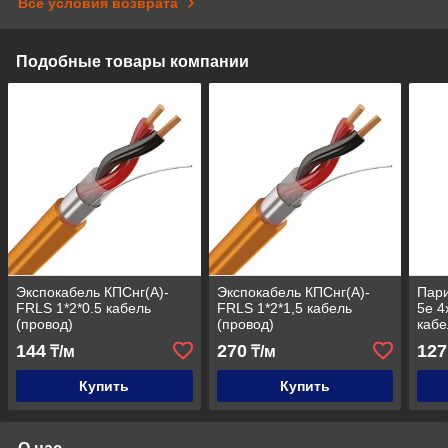
Все условия возврата
Подобные товары компании
Экспокабель КПСнг(А)-
Экспокабель КПСнг(А)-
Пари
FRLS 1*2*0.5 кабель
FRLS 1*2*1,5 кабель
5e 4
(провод)
(провод)
кабе
144
270
127
₸/м
₸/м
Купить
Купить