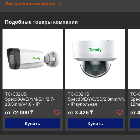
Все условия возврата
Подобные товары компании
TC-C32US
TC-C32KS
TC-
Spec:I8/A/E/Y/M/S/H/2.7-
Spec:I3/E/Y/C/SD/2.8mm/V4.2
Spec
13.5mm/V4.0 - IP
- IP купольная
12mm
цилиндрическая
видеокамера 2Мп
виде
72 000
3 426
от
₸
от
₸
от
видеокамера 2Мп
2Мп
Купить
Купить