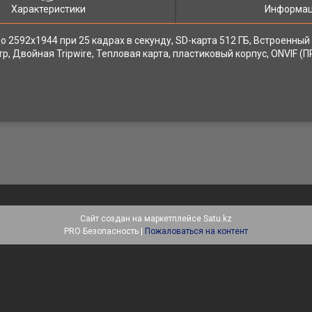
Характеристики
Информац
 до 2592x1944 при 25 кадрах в секунду, SD-карта 512 ГБ, Встроенны
тр, Двойная Tripwire, Тепловая карта, пластиковый корпус, ONVIF (П
Сайт создан на маркетплейсе
Satu.kz
PRO Безопасность |
Пожаловаться на контент