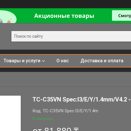
Товары и услуги
О нас
Доставка и оплата
TC-C35VN Spec:I3/E/Y/1.4mm/V4.2 
Код:
TC-C35VN Spec:I3/E/Y/1.4m
В наличии
от
81 880 ₸