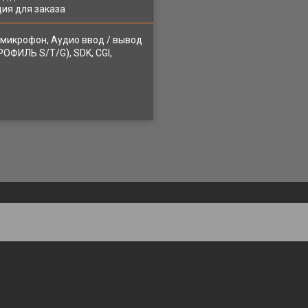
ия для заказа
й микрофон, Аудио ввод / вывод
РОФИЛЬ S/T/G), SDK, CGI,