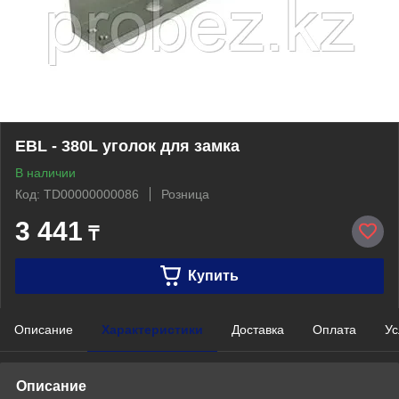
EBL - 380L уголок для замка
В наличии
Код: TD00000000086
Розница
3 441
₸
Купить
Описание
Характеристики
Доставка
Оплата
Ус
Описание