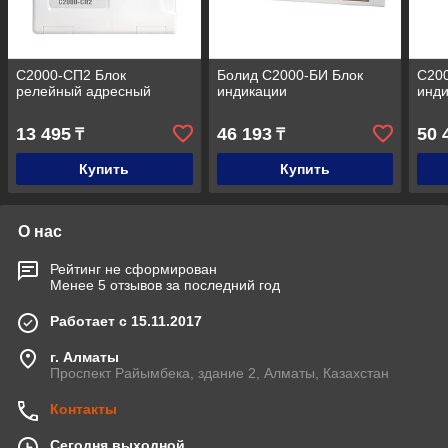
С2000-СП2 Блок
Болид С2000-БИ Блок
С20
релейный адресный
индикации
инди
13 495
46 193
50 
₸
₸
Купить
Купить
О нас
Рейтинг не сформирован
Менее 5 отзывов за последний год
Работает с 15.11.2017
г. Алматы
Проспект Райымбека, здание 2, Алматы, Казахстан
Контакты
Сегодня выходной