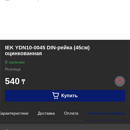
IEK YDN10-0045 DIN-рейка (45см)
оцинкованная
В наличии
Розница
540
₸
Купить
Характеристики
Доставка
Оплата
Условия возврата