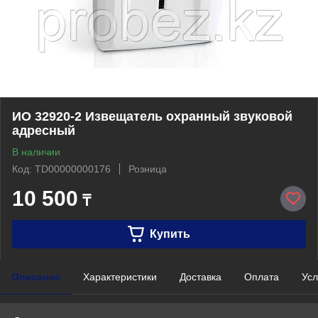
ИО 32920-2 Извещатель охранный звуковой
адресный
В наличии
Код: TD00000000176
Розница
10 500
₸
Купить
Описание
Характеристики
Доставка
Оплата
Усл