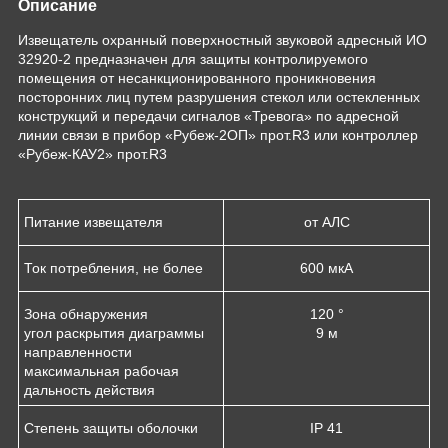
Описание
Извещатель охранный поверхностный звуковой адресный ИО
32920-2 предназначен для защиты контролируемого
помещения от несанкционированного проникновения
посторонних лиц путем разрушения стекол или остекленных
конструкций и передачи сигналов «Тревога» по адресной
линии связи в прибор «Рубеж-2ОП» прот.R3 или контроллер
«Рубеж-КАУ2» прот.R3
Питание извещателя
от АЛС
Ток потребления, не более
600 мкА
Зона обнаружения
120 °
угол раскрытия диаграммы
9 м
направленности
максимальная рабочая
дальность действия
Степень защиты оболочки
IP 41