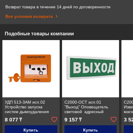
Возврат товара в течение 14 дней по договоренности
Все условия возврата
Подобные товары компании
УДП 513-3АМ исп.02
С2000-ОСТ исп.01
С20
Устройство запуска
"Выход" Оповещатель
Изв
систем дымоудаления
световой адресный
магн
адр
8 077
9 157
3 5
₸
₸
Купить
Купить