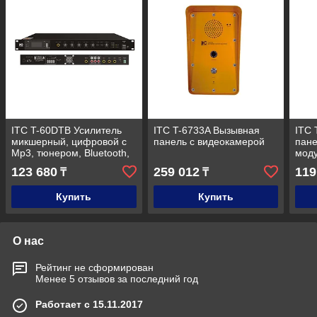
ITC T-60DTB Усилитель
ITC T-6733A Вызывная
ITC 
микшерный, цифровой с
панель с видеокамерой
пане
Мр3, тюнером, Bluetooth,
мод
60Вт
123 680
259 012
119
₸
₸
Купить
Купить
О нас
Рейтинг не сформирован
Менее 5 отзывов за последний год
Работает с 15.11.2017