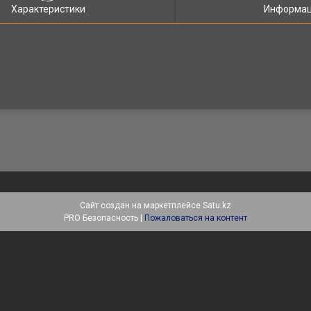
Характеристики
Информац
Сайт создан на маркетплейсе
Satu.kz
PRO Безопасность |
Пожаловаться на контент