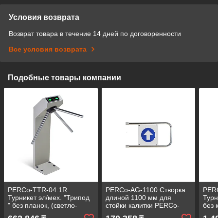
Условия возврата
Возврат товара в течение 14 дней по договоренности
Все условия возврата
Подобные товары компании
PERCo-TTR-04.1R
PERCo-AG-1100 Створка
PER
Турникет эл/мех. "Трипод
длиной 1100 мм для
Турн
" без планок, (светло-
стойки калитки PERCo-
без 
бежевый)
WMD-05S
стал