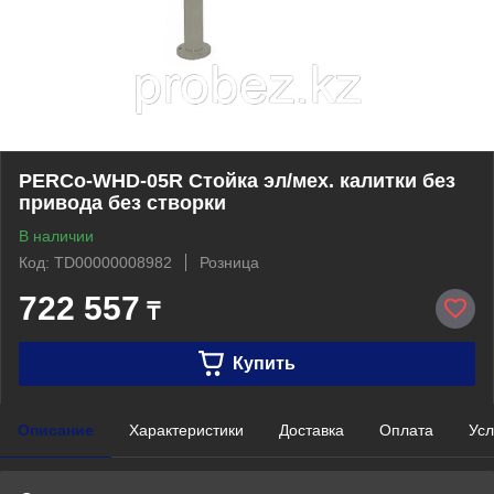
PERCo-WHD-05R Стойка эл/мех. калитки без
привода без створки
В наличии
Код: TD00000008982
Розница
722 557
₸
Купить
Описание
Характеристики
Доставка
Оплата
Усл